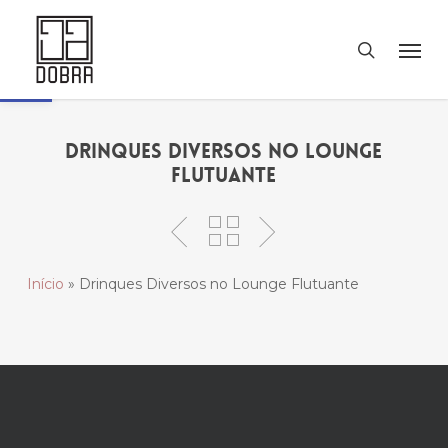
Skip
Men
to
search
Abrir a barra de ferramentas
main
content
Drinques Diversos no Lounge
Flutuante
Início
»
Drinques Diversos no Lounge Flutuante