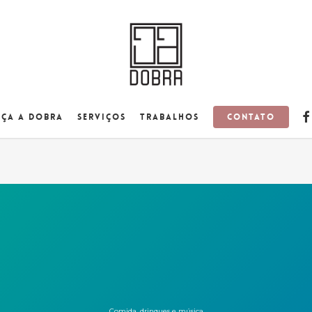
fa
Contato
ça a Dobra
Serviços
Trabalhos
Comida, drinques e música