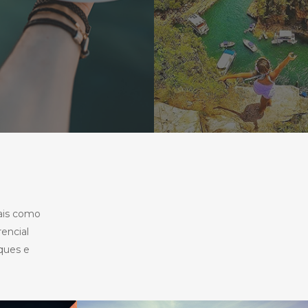
ais como
encial
nques e