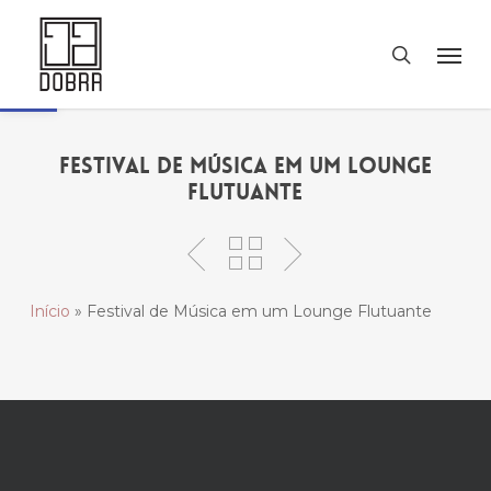
Skip
Men
to
search
Abrir a barra de ferramentas
main
content
Festival de Música em um Lounge
Flutuante
Início
»
Festival de Música em um Lounge Flutuante