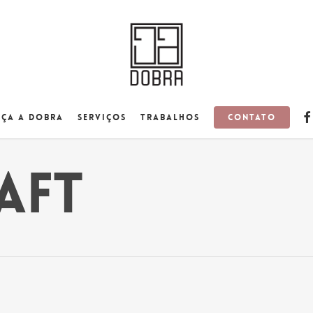
fa
Contato
ça a Dobra
Serviços
Trabalhos
aft